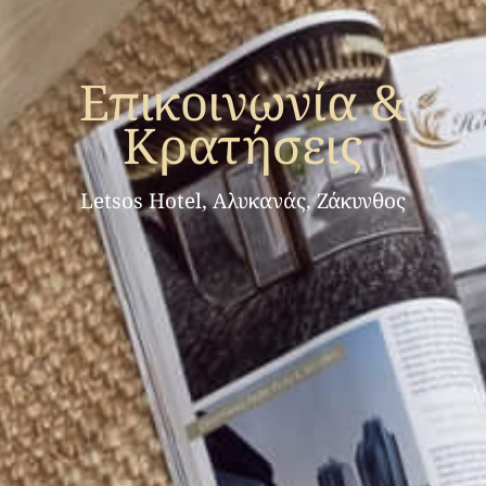
Επικοινωνία &
Κρατήσεις
Letsos Hotel, Αλυκανάς, Ζάκυνθος