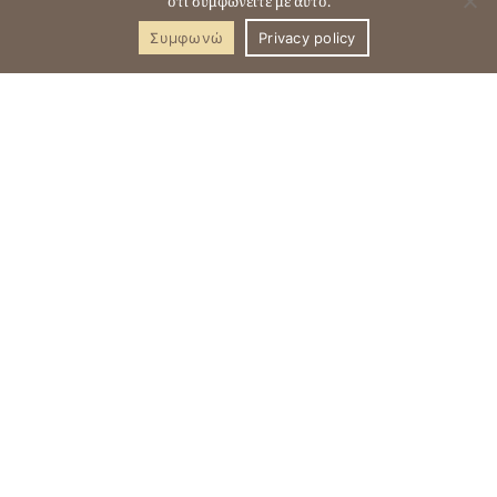
ότι συμφωνείτε με αυτό.
Συμφωνώ
Privacy policy
Standard Σουίτα
ΙΔΙΩΤΙΚΟ ΥΔΡΟΜΑΣΑΖ & ΒΕΡΑΝΤΑ
ΜΕΓΕΘΟΣ: 50 τ.μ.
ΧΩΡΗΤΙΚΟΤΗΤΑ: Έως 4 άτομα
ΚΡΕΒΑΤΙΑ: 1 King Διπλό + 1 Διπλός Καναπές-Κρεβάτι
Αυτές οι μονόχωρες σουίτες έχουν επιφάνεια 50 τ.μ.
και είναι εξοπλισμένες με υπέρδιπλο κρεβάτι και
διπλό καναπέ-κρεβάτι. Υπάρχει ντους σε ξεχωριστό
χώρο από την τουαλέτα. Η σουίτα διαθέτει μίνι
ψυγείο, βραστήρα, μηχανή εσπρέσο, κούπες και
ποτήρια. Το κυριότερο χαρακτηριστικό της σουίτας